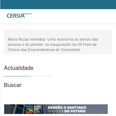
Pasar
al
Search
contenido
Formulario
principal
de
búsqueda
María Rozas reivindica “unha economía ao servizo das
persoas e do planeta” na inauguración da VII Feira de
Outono das Emprendedoras de Compostela
Actualidade
Buscar