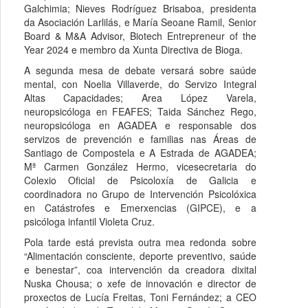
Galchimia; Nieves Rodríguez Brisaboa, presidenta
da Asociación Larlilás, e María Seoane Ramil, Senior
Board & M&A Advisor, Biotech Entrepreneur of the
Year 2024 e membro da Xunta Directiva de Bioga.
A segunda mesa de debate versará sobre saúde
mental, con Noelia Villaverde, do Servizo Integral
Altas Capacidades; Area López Varela,
neuropsicóloga en FEAFES; Taida Sánchez Rego,
neuropsicóloga en AGADEA e responsable dos
servizos de prevención e familias nas Áreas de
Santiago de Compostela e A Estrada de AGADEA;
Mª Carmen González Hermo, vicesecretaria do
Colexio Oficial de Psicoloxía de Galicia e
coordinadora no Grupo de Intervención Psicolóxica
en Catástrofes e Emerxencias (GIPCE), e a
psicóloga infantil Violeta Cruz.
Pola tarde está prevista outra mea redonda sobre
“Alimentación consciente, deporte preventivo, saúde
e benestar”, coa intervención da creadora dixital
Nuska Chousa; o xefe de innovación e director de
proxectos de Lucía Freitas, Toni Fernández; a CEO